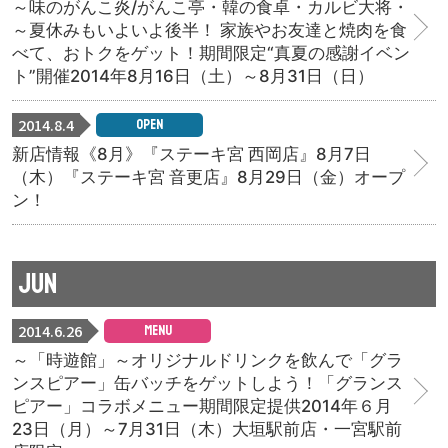
～味のがんこ炎/がんこ亭・韓の食卓・カルビ大将・
～ 夏休みもいよいよ後半！ 家族やお友達と焼肉を食
べて、おトクをゲット！期間限定“真夏の感謝イベン
ト”開催2014年8月16日（土）～8月31日（日）
2014.8.4
OPEN
新店情報《8月》『ステーキ宮 西岡店』8月7日
（木）『ステーキ宮 音更店』8月29日（金）オープ
ン！
JUN
2014.6.26
MENU
～「時遊館」～オリジナルドリンクを飲んで「グラ
ンスピアー」缶バッチをゲットしよう！「グランス
ピアー」コラボメニュー期間限定提供2014年６月
23日（月）～7月31日（木）大垣駅前店・一宮駅前