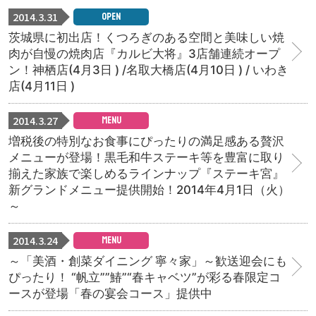
2014.3.31
OPEN
茨城県に初出店！くつろぎのある空間と美味しい焼
肉が自慢の焼肉店『カルビ大将』3店舗連続オープ
ン！神栖店(4月3日 ) /名取大橋店(4月10日 ) / いわき
店(4月11日 )
2014.3.27
MENU
増税後の特別なお食事にぴったりの満足感ある贅沢
メニューが登場！黒毛和牛ステーキ等を豊富に取り
揃えた家族で楽しめるラインナップ『ステーキ宮』
新グランドメニュー提供開始！2014年4月1日（火）
～
2014.3.24
MENU
～「美酒・創菜ダイニング 寧々家」～歓送迎会にも
ぴったり！ “帆立””鰆”“春キャベツ”が彩る春限定コ
ースが登場「春の宴会コース」提供中