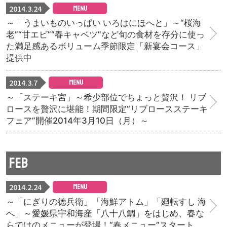
2014.3.24
MENU
～「うまいものいっぱい いろはにほへと」～“桜海
老”“甘エビ”“春キャベツ”など旬の食材を存分に使っ
た満足感あるボリューム季節限定「新宴会コース」
提供中
2014.3.7
MENU
～「ステーキ宮」～ 希少部位でちょっと贅沢！ リブ
ロースを贅沢に堪能！期間限定“リブロースステーキ
フェア”開催2014年3月10日（月）～
FEB
2014.2.24
MENU
～「にぎりの徳兵衛」「海鮮アトム」「廻転すし 海
へ」～愛媛県宇和海産「八十八鯛」をはじめ、春な
らではのメニューが登場！“春メニュー”スタート