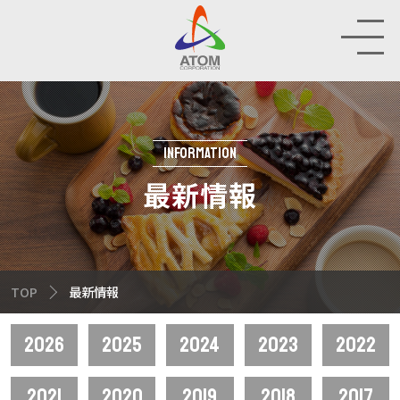
RAND
HOP
INFORMATION
最新情報
IR
INABILITY
TOP
最新情報
MPANY
2026
2025
2024
2023
2022
CRUIT
2021
2020
2019
2018
2017