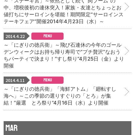
～「ステーキ宮」～依然として続く“肉ブーム”の
中、増税後初の連休突入！家族・友達とちょっとお
値打ちにサーロインを堪能！期間限定“サーロインス
テーキフェア”開催2014年4月23日（水）～
2014.4.22
MENU
～「にぎりの徳兵衛」～飛び石連休の今年のゴール
デンウィークは お持ち帰り寿司で“プチ贅沢”なおう
ちパーティで決まり！“すし祭り”4月25日（金）より
開催
2014.4.11
MENU
～「にぎりの徳兵衛」「海鮮アトム」「廻転すし
海へ」～この季節の選りすぐりの「とろ」が集
結！“厳選 とろ祭り”4月16日（水）より開催
MAR