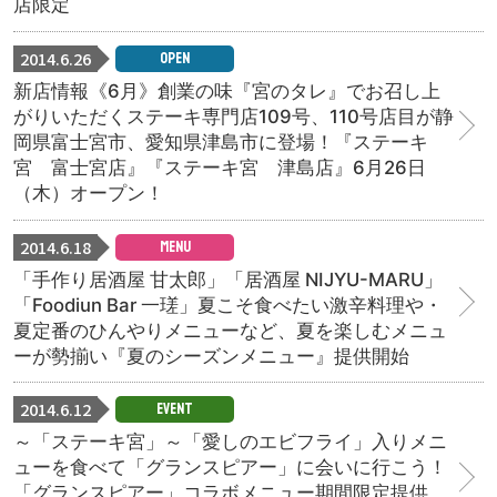
店限定
2014.6.26
OPEN
新店情報《6月》創業の味『宮のタレ』でお召し上
がりいただくステーキ専門店109号、110号店目が静
岡県富士宮市、愛知県津島市に登場！『ステーキ
宮 富士宮店』『ステーキ宮 津島店』6月26日
（木）オープン！
2014.6.18
MENU
「手作り居酒屋 甘太郎」「居酒屋 NIJYU-MARU」
「Foodiun Bar 一瑳」夏こそ食べたい激辛料理や・
夏定番のひんやりメニューなど、夏を楽しむメニュ
ーが勢揃い『夏のシーズンメニュー』提供開始
2014.6.12
EVENT
～「ステーキ宮」～ 「愛しのエビフライ」入りメニ
ューを食べて「グランスピアー」に会いに行こう！
「グランスピアー」コラボメニュー期間限定提供