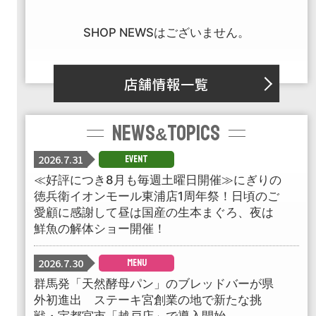
SHOP NEWSはございません。
店舗情報一覧
NEWS
TOPICS
&
2026.7.31
EVENT
≪好評につき8月も毎週土曜日開催≫にぎりの
徳兵衛イオンモール東浦店1周年祭！日頃のご
愛顧に感謝して昼は国産の生本まぐろ、夜は
鮮魚の解体ショー開催！
2026.7.30
MENU
群馬発「天然酵母パン」のブレッドバーが県
外初進出 ステーキ宮創業の地で新たな挑
戦・宇都宮市「越戸店」で導入開始