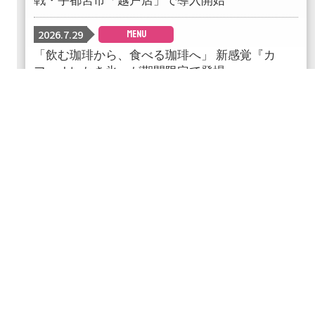
2026.7.29
MENU
「飲む珈琲から、食べる珈琲へ」 新感覚『カ
フェオレかき氷』が期間限定で登場
最新情報一覧
IR NEWS
2026.7.14
譲渡制限付株式報酬としての自己株式の処分
に関するお知らせ
2026.6.30
支配株主等に関する事項について
2026.6.12