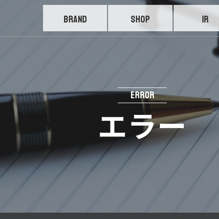
BRAND
SHOP
IR
ERROR
エラー