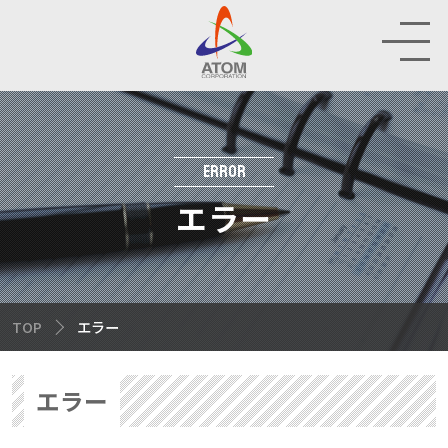
RAND
HOP
ERROR
エラー
IR
INABILITY
TOP
エラー
MPANY
エラー
CRUIT