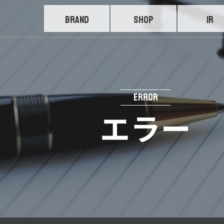
BRAND
SHOP
IR
ERROR
エラー