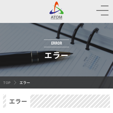
RAND
HOP
ERROR
エラー
IR
INABILITY
TOP
エラー
MPANY
エラー
CRUIT