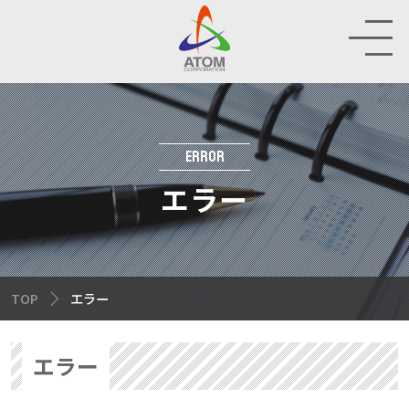
RAND
HOP
ERROR
エラー
IR
INABILITY
TOP
エラー
MPANY
エラー
CRUIT