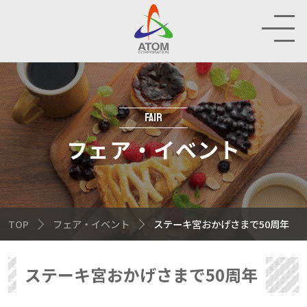
RAND
HOP
FAIR
フェア・イベント
IR
INABILITY
TOP
フェア・イベント
ステーキ宮おかげさまで50周年
MPANY
ステーキ宮おかげさまで50周年
CRUIT