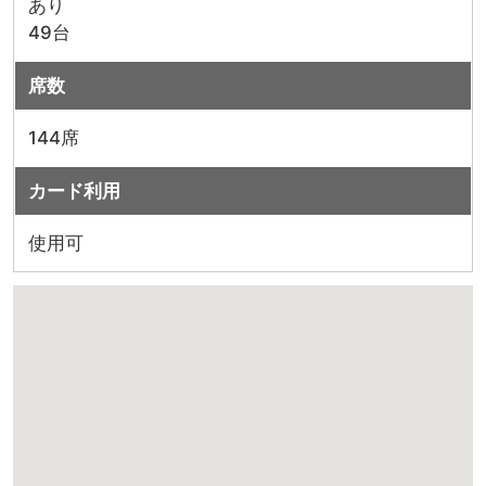
あり
49台
席数
144席
カード利用
使用可