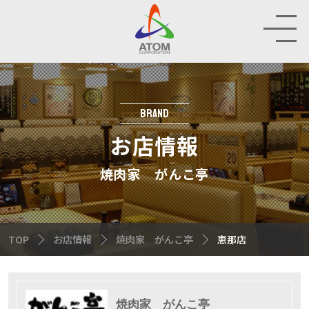
お
店
情
報
BRAND
HOP
お店情報
IR
焼肉家 がんこ亭
INABILITY
TOP
お店情報
焼肉家 がんこ亭
恵那店
MPANY
CRUIT
焼肉家 がんこ亭