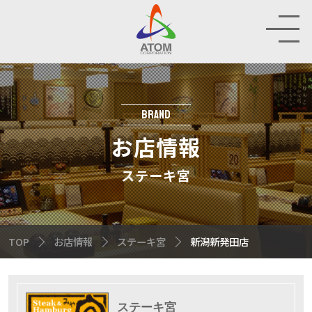
お
店
情
報
BRAND
HOP
お店情報
IR
ステーキ宮
INABILITY
TOP
お店情報
ステーキ宮
新潟新発田店
MPANY
CRUIT
ステーキ宮