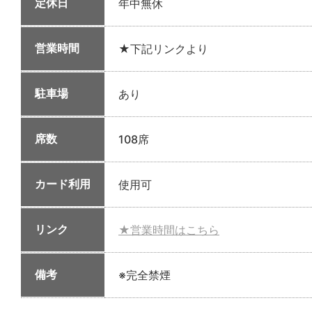
定休日
年中無休
営業時間
★下記リンクより
駐車場
あり
席数
108席
カード利用
使用可
リンク
★営業時間はこちら
備考
※完全禁煙