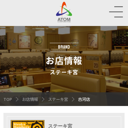
お
店
情
報
BRAND
HOP
お店情報
IR
ステーキ宮
INABILITY
TOP
お店情報
ステーキ宮
古河店
MPANY
CRUIT
ステーキ宮