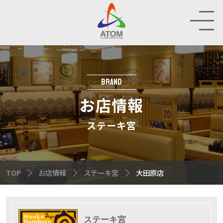
お
店
情
報
BRAND
HOP
お店情報
IR
ステーキ宮
INABILITY
TOP
お店情報
ステーキ宮
大田原店
MPANY
CRUIT
ステーキ宮